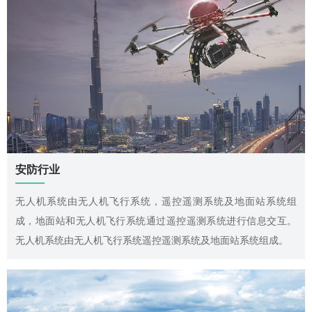
安防行业
无人机系统由无人机飞行系统，遥控遥测系统及地面站系统组
成，地面站和无人机飞行系统通过遥控遥测系统进行信息交互。
无人机系统由无人机飞行系统遥控遥测系统及地面站系统组成。