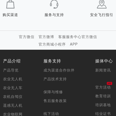
购买渠道
服务与支持
安全飞行指引
官方微信
官方微博
客服服务中心官方微信
官方商城小程序
APP
产品介绍
服务支持
媒体中心
产品导览
成为渠道合作伙伴
新闻资讯
农业无人机
产品技术支持
官方活动
农业无人车
保障与维修
教育培训
农机自驾仪
售后服务政策
培训基地
遥感无人机
线下活动
结业证书
农业物联网