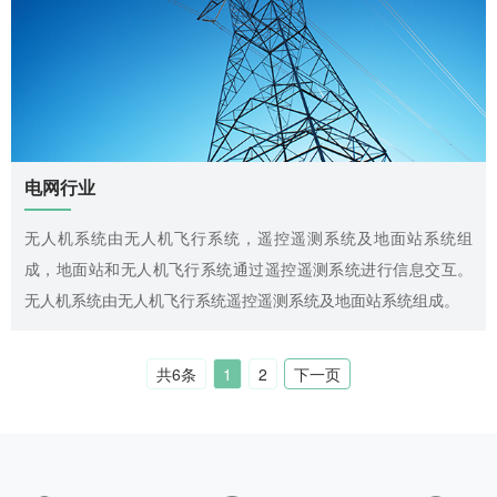
电网行业
无人机系统由无人机飞行系统，遥控遥测系统及地面站系统组
成，地面站和无人机飞行系统通过遥控遥测系统进行信息交互。
无人机系统由无人机飞行系统遥控遥测系统及地面站系统组成。
共6条
1
2
下一页