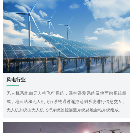
风电行业
无人机系统由无人机飞行系统，遥控遥测系统及地面站系统组
成，地面站和无人机飞行系统通过遥控遥测系统进行信息交互。
无人机系统由无人机飞行系统遥控遥测系统及地面站系统组成。