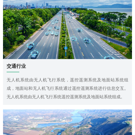
交通行业
无人机系统由无人机飞行系统，遥控遥测系统及地面站系统组
成，地面站和无人机飞行系统通过遥控遥测系统进行信息交互。
无人机系统由无人机飞行系统遥控遥测系统及地面站系统组成。