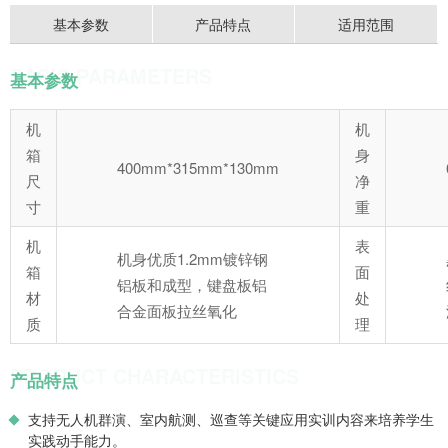
基本参数
产品特点
适用范围
BASIC PARAMETERS
基本参数
机
机
箱
身
400mm*315mm*130mm
尺
净
寸
重
机
表
机身优质1.2mm镀锌钢
箱
面
铝板和成型，键盘板铝
材
处
合金面板拉丝氧化
质
理
PRODUCT CHARACTERISTICS
产品特点
支持无人机群演、室内航测、巡查等关键应用实训内容来培养学生
实践动手能力。