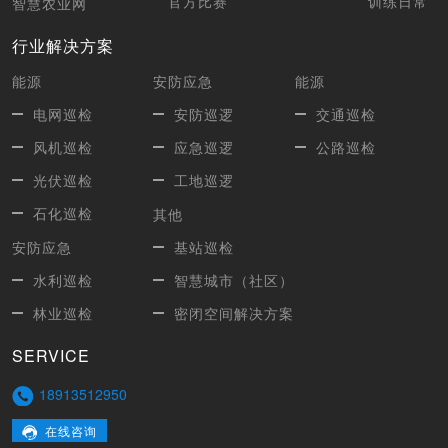
官方比赛
训练日常
智慧农业网
行业解决方案
能源
安防应急
能源
电网巡检
安防巡逻
交通巡检
风机巡检
应急巡逻
公路巡检
光伏巡检
工地巡逻
石化巡检
其他
安防应急
基站巡检
水利巡检
智慧城市（社区）
林业巡检
密闭空间解决方案
SERVICE
18913512950
在线咨询