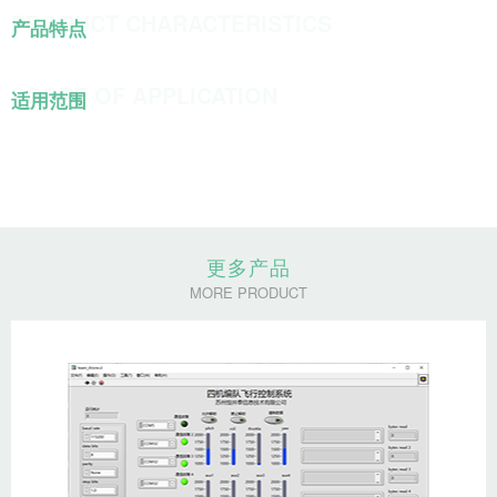
PRODUCT CHARACTERISTICS
产品特点
SCOPE OF APPLICATION
适用范围
更多产品
MORE PRODUCT