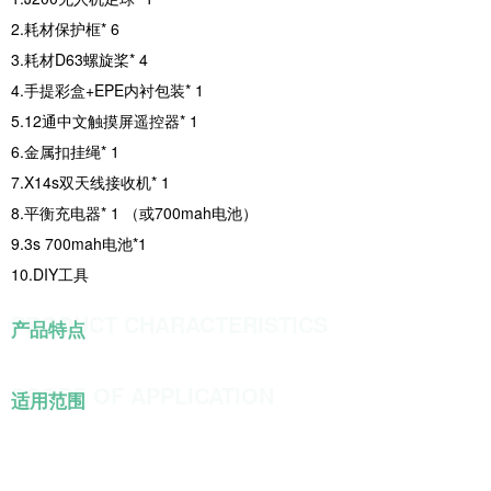
2.耗材保护框* 6
3.耗材D63螺旋桨* 4
4.手提彩盒+EPE内衬包装* 1
5.12通中文触摸屏遥控器* 1
6.金属扣挂绳* 1
7.X14s双天线接收机* 1
8.平衡充电器* 1 （或700mah电池）
9.3s 700mah电池*1
10.DIY工具
PRODUCT CHARACTERISTICS
产品特点
SCOPE OF APPLICATION
适用范围