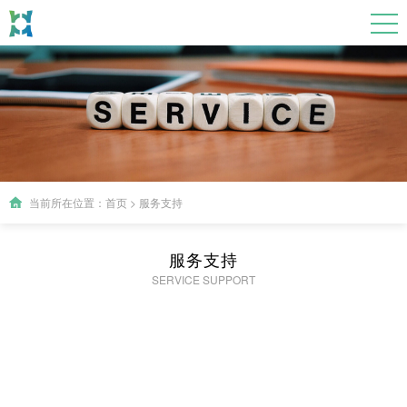
当前所在位置：
首页
>
服务支持
服务支持
SERVICE SUPPORT