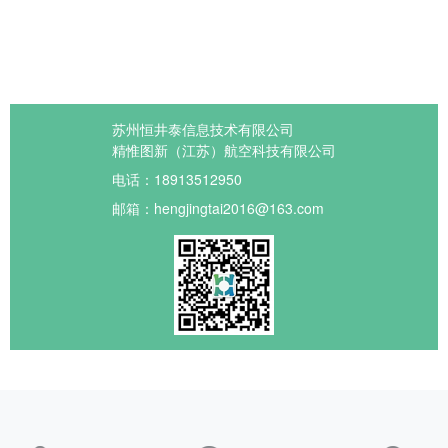
苏州恒井泰信息技术有限公司
精惟图新（江苏）航空科技有限公司
电话：
18913512950
邮箱：
hengjingtai2016@163.com