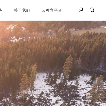
持
关于我们
云教育平台
HJT自主教学飞控
（PIX版）
功能强大，技术过硬
无人机教学多机编
队
功能强大，技术过硬