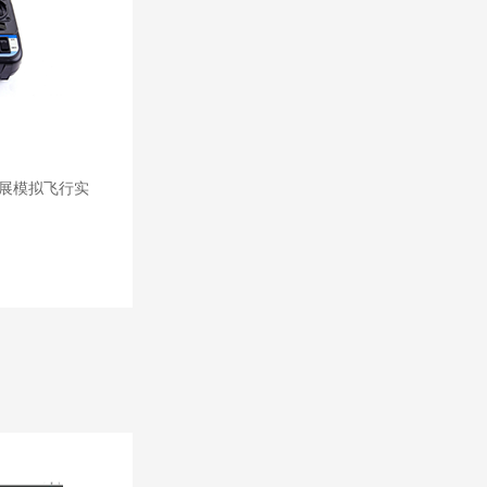
训飞行
娱设施
展模拟飞行实